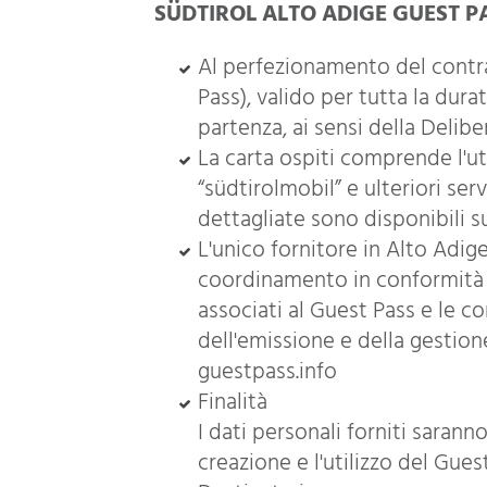
SÜDTIROL ALTO ADIGE GUEST P
Al perfezionamento del contrat
Pass), valido per tutta la dura
partenza, ai sensi della Delibe
La carta ospiti comprende l'uti
“südtirolmobil” e ulteriori ser
dettagliate sono disponibili su
L'unico fornitore in Alto Adi
coordinamento in conformità co
associati al Guest Pass e le c
dell'emissione e della gestione
guestpass.info
Finalità
I dati personali forniti saran
creazione e l'utilizzo del Guest