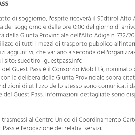
ASS
to di soggiorno, l'ospite riceverà il Südtirol Alto
ta del soggiorno e dalle ore 0:00 del giorno di arriv
ra della Giunta Provinciale dell'Alto Adige n. 732/20
lizzo di tutti i mezzi di trasporto pubblico all'int
vizi aggiuntivi, che variano a seconda dell'organizza
l sito: suedtirol-guestpass.info
ge del Guest Pass è il Consorzio Mobilità, nominato
n la delibera della Giunta Provinciale sopra citata. 
ondizioni di utilizzo dello stesso sono comunicati 
 del Guest Pass. Informazioni dettagliate sono dispon
no trasmessi al Centro Unico di Coordinamento Carte 
 Pass e l'erogazione dei relativi servizi.